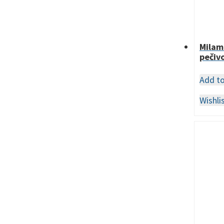
Milam
pečiv
Add t
Wishli