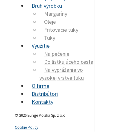
Druh výrobku
Margaríny
Oleje
Fritovacie tuky
Tuky
Využitie
Na pečenie
Do lístkujúceho cesta
Na vyprážanie vo
vysokej vrstve tuku
O firme
Distribútori
Kontakty
© 2026 Bunge Polska Sp. z o.o.
Cookie Policy