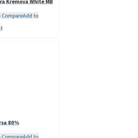
ra Krémová White MB
o Compare
Add to
st
rsa 80%
o Compare
Add to