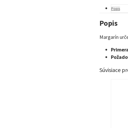
Popis
Popis
Margarín urče
Primera
Požadov
Súvisiace p