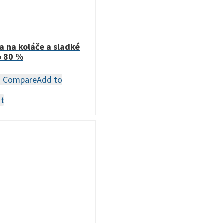
a na koláče a sladké
o 80 %
o Compare
Add to
st