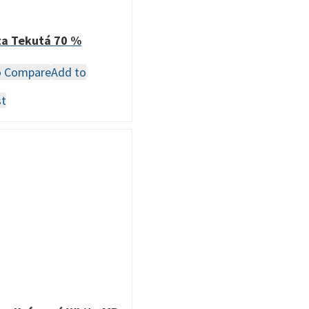
ta Tekutá 70 %
o Compare
Add to
st