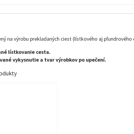
ný na výrobu prekladaných ciest (lístkového aj pľundrového 
né lístkovanie cesta.
ané vykysnutie a tvar výrobkov po upečení.
rodukty