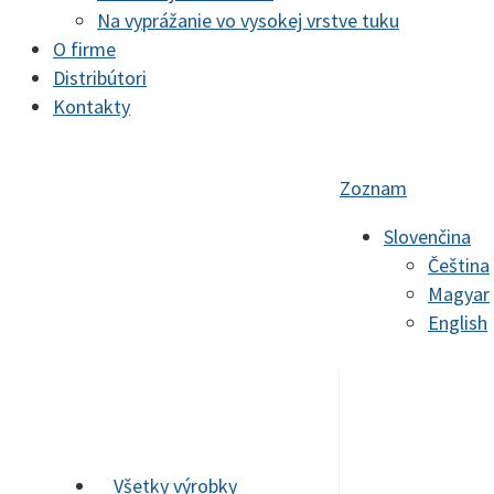
Na vyprážanie vo vysokej vrstve tuku
O firme
Distribútori
Kontakty
Zoznam
Slovenčina
Čeština
Magyar
English
Všetky výrobky