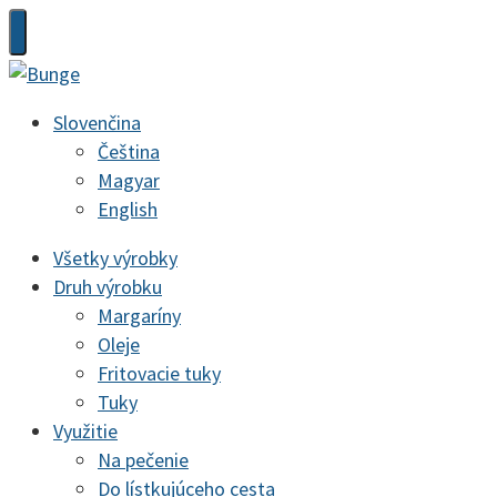
Slovenčina
Čeština
Magyar
English
Všetky výrobky
Druh výrobku
Margaríny
Oleje
Fritovacie tuky
Tuky
Využitie
Na pečenie
Do lístkujúceho cesta