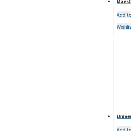
Maest
Add t
Wishli
Unive
Add t