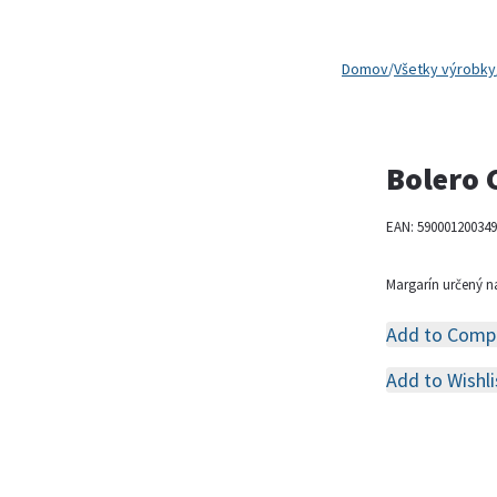
Domov
/
Všetky výrobky
Bolero 
EAN:
590001200349
Margarín určený n
Add to Comp
Add to Wishli