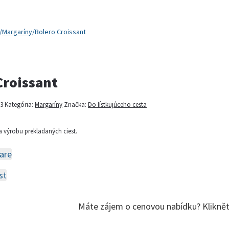
/
Margaríny
/
Bolero Croissant
Croissant
3
Kategória:
Margaríny
Značka:
Do lístkujúceho cesta
a výrobu prekladaných ciest.
are
st
Máte zájem o cenovou nabídku? Klikně