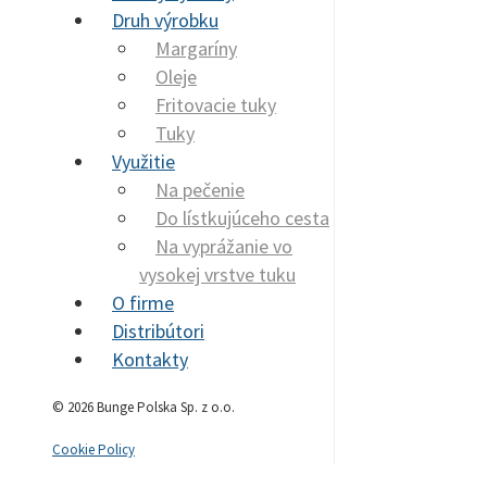
Druh výrobku
Margaríny
Oleje
Fritovacie tuky
Tuky
Využitie
Na pečenie
Do lístkujúceho cesta
Na vyprážanie vo
vysokej vrstve tuku
O firme
Distribútori
Kontakty
© 2026 Bunge Polska Sp. z o.o.
Cookie Policy