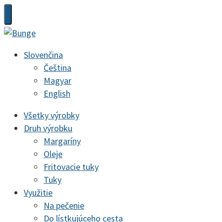
Slovenčina
Čeština
Magyar
English
Všetky výrobky
Druh výrobku
Margaríny
Oleje
Fritovacie tuky
Tuky
Využitie
Na pečenie
Do lístkujúceho cesta