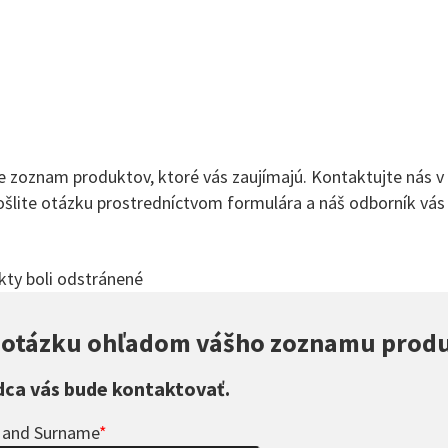
M
e zoznam produktov, ktoré vás zaujímajú. Kontaktujte nás v p
Pošlite otázku prostredníctvom formulára a náš odborník vá
kty boli odstránené
e otázku ohľadom vášho zoznamu prod
dca vás bude kontaktovať.
 and Surname
*