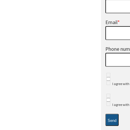
Email
*
Phone num
I agree with
I agree wit