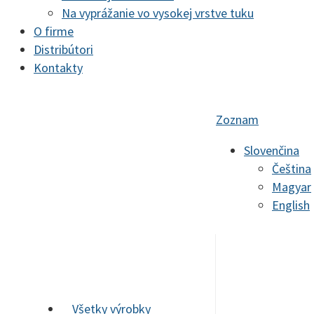
Na vyprážanie vo vysokej vrstve tuku
O firme
Distribútori
Kontakty
Zoznam
Slovenčina
Čeština
Magyar
English
Všetky výrobky