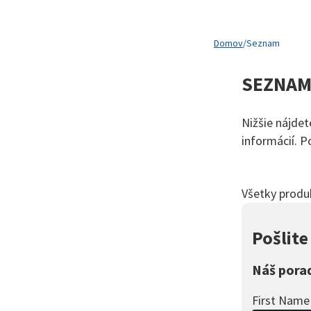
Domov
/
Seznam
SEZNA
Nižšie nájdet
informácií. 
Všetky produ
Pošlit
Náš pora
First Name