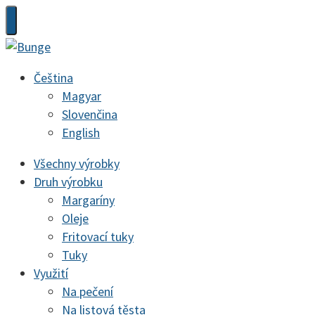
Čeština
Magyar
Slovenčina
English
Všechny výrobky
Druh výrobku
Margaríny
Oleje
Fritovací tuky
Tuky
Využití
Na pečení
Na listová těsta