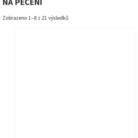
NA PEČENÍ
Seřazeno
Zobrazeno 1–8 z 21 výsledků
od
nejnovějších